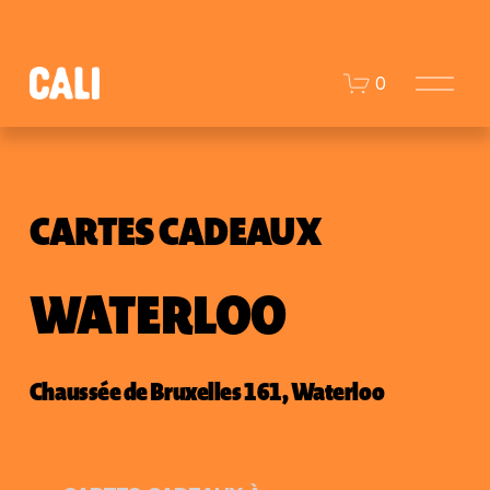
O
0
u
v
r
i
r
l
CARTES CADEAUX
e
m
e
WATERLOO
n
u
Chaussée de Bruxelles 161, Waterloo